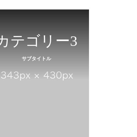
カテゴリー3
サブタイトル