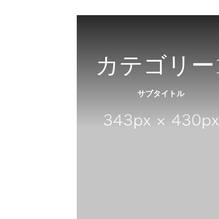
カテゴリー
サブタイトル